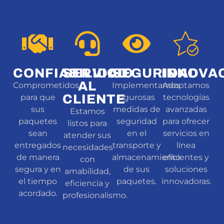
CONFIABILIDAD
SERVICIO
SEGURIDAD
INNOVA
AL
Comprometidos
Implementamos
Adoptamos
CLIENTE
para que
rigurosas
tecnologías
sus
medidas de
avanzadas
Estamos
paquetes
seguridad
para ofrecer
listos para
sean
en el
servicios en
atender sus
entregados
transporte y
línea
necesidades
de manera
almacenamiento
eficientes y
con
segura y en
de sus
soluciones
amabilidad,
el tiempo
paquetes.​
innovadoras.
eficiencia y
acordado.
profesionalismo.