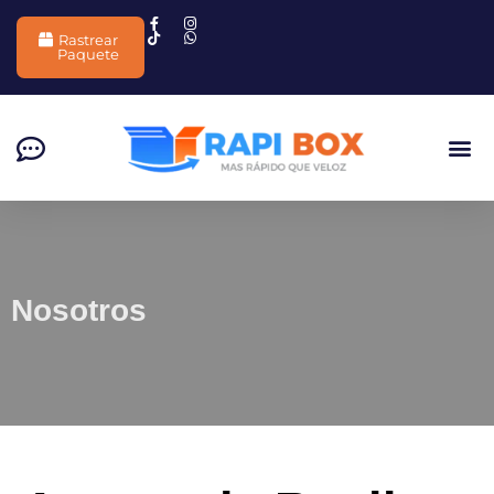
Skip
to
Rastrear
Paquete
content
Nosotros