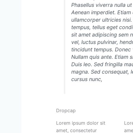
Phasellus viverra nulla u
Aenean imperdiet. Etiam u
ullamcorper ultricies ni
tempus, tellus eget con
sit amet adipiscing sem
vel, luctus pulvinar, hen
tincidunt tempus. Donec v
Nullam quis ante. Etiam s
Duis leo. Sed fringilla ma
magna. Sed consequat, l
cursus nunc,
Dropcap
Lorem ipsum dolor sit
Lor
amet, consectetur
ame