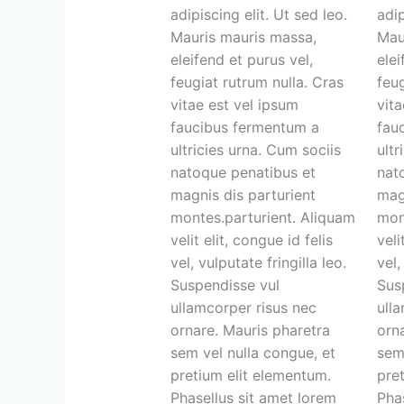
adipiscing elit. Ut sed leo.
adip
Mauris mauris massa,
Mau
eleifend et purus vel,
elei
feugiat rutrum nulla. Cras
feug
vitae est vel ipsum
vita
faucibus fermentum a
fau
ultricies urna. Cum sociis
ultr
natoque penatibus et
nat
magnis dis parturient
mag
montes.parturient. Aliquam
mon
velit elit, congue id felis
veli
vel, vulputate fringilla leo.
vel,
Suspendisse vul
Sus
ullamcorper risus nec
ull
ornare. Mauris pharetra
orn
sem vel nulla congue, et
sem
pretium elit elementum.
pre
Phasellus sit amet lorem
Pha