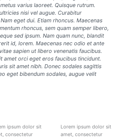
t metus varius laoreet. Quisque rutrum.
ltricies nisi vel augue. Curabitur
si. Nam eget dui. Etiam rhoncus. Maecenas
dimentum rhoncus, sem quam semper libero,
 neque sed ipsum. Nam quam nunc, blandit
drerit id, lorem. Maecenas nec odio et ante
itae sapien ut libero venenatis faucibus.
it amet orci eget eros faucibus tincidunt.
uris sit amet nibh. Donec sodales sagittis
eo eget bibendum sodales, augue velit
em ipsum dolor sit
Lorem ipsum dolor sit
t, consectetur
amet, consectetur