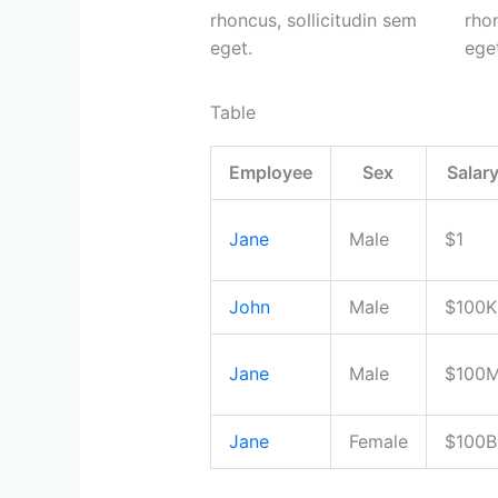
rhoncus, sollicitudin sem
rhon
eget.
eget
Table
Employee
Sex
Salar
Jane
Male
$1
John
Male
$100K
Jane
Male
$100
Jane
Female
$100B