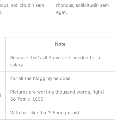
cus, sollicitudin sem
rhoncus, sollicitudin sem
.
eget.
y
Note
Because that’s all Steve Job’ needed for a
salary.
For all the blogging he does.
Pictures are worth a thousand words, right?
M
So Tom x 1,000.
With hair like that?! Enough said…