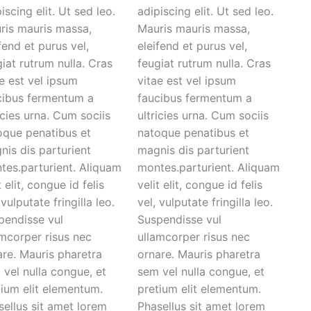
iscing elit. Ut sed leo.
adipiscing elit. Ut sed leo.
ris mauris massa,
Mauris mauris massa,
fend et purus vel,
eleifend et purus vel,
iat rutrum nulla. Cras
feugiat rutrum nulla. Cras
e est vel ipsum
vitae est vel ipsum
cibus fermentum a
faucibus fermentum a
icies urna. Cum sociis
ultricies urna. Cum sociis
oque penatibus et
natoque penatibus et
nis dis parturient
magnis dis parturient
tes.parturient. Aliquam
montes.parturient. Aliquam
t elit, congue id felis
velit elit, congue id felis
 vulputate fringilla leo.
vel, vulputate fringilla leo.
pendisse vul
Suspendisse vul
amcorper risus nec
ullamcorper risus nec
are. Mauris pharetra
ornare. Mauris pharetra
 vel nulla congue, et
sem vel nulla congue, et
tium elit elementum.
pretium elit elementum.
sellus sit amet lorem
Phasellus sit amet lorem